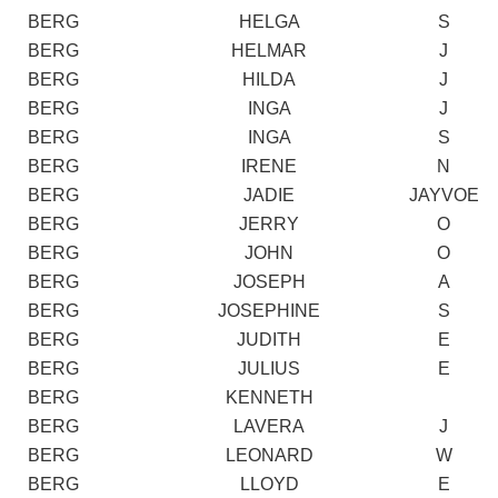
BERG
HELGA
S
BERG
HELMAR
J
BERG
HILDA
J
BERG
INGA
J
BERG
INGA
S
BERG
IRENE
N
BERG
JADIE
JAYVOE
BERG
JERRY
O
BERG
JOHN
O
BERG
JOSEPH
A
BERG
JOSEPHINE
S
BERG
JUDITH
E
BERG
JULIUS
E
BERG
KENNETH
BERG
LAVERA
J
BERG
LEONARD
W
BERG
LLOYD
E