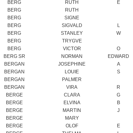
BERG
RUTH
E
BERG
RUTH
BERG
SIGNE
BERG
SIGVALD
L
BERG
STANLEY
W
BERG
TRYGVE
BERG
VICTOR
O
BERG SR
NORMAN
EDWARD
BERGAN
JOSEPHINE
A
BERGAN
LOUIE
S
BERGAN
PALMER
BERGAN
VIRA
R
BERGE
CLARA
G
BERGE
ELVINA
B
BERGE
MARTIN
J
BERGE
MARY
BERGE
OLOF
E