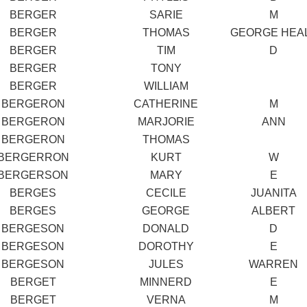
BERGER
SARIE
M
BERGER
THOMAS
GEORGE HEA
BERGER
TIM
D
BERGER
TONY
BERGER
WILLIAM
BERGERON
CATHERINE
M
BERGERON
MARJORIE
ANN
BERGERON
THOMAS
BERGERRON
KURT
W
BERGERSON
MARY
E
BERGES
CECILE
JUANITA
BERGES
GEORGE
ALBERT
BERGESON
DONALD
D
BERGESON
DOROTHY
E
BERGESON
JULES
WARREN
BERGET
MINNERD
E
BERGET
VERNA
M