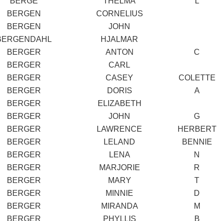
BERGE
THELMA
L
BERGEN
CORNELIUS
BERGEN
JOHN
BERGENDAHL
HJALMAR
BERGER
ANTON
C
BERGER
CARL
BERGER
CASEY
COLETTE
BERGER
DORIS
A
BERGER
ELIZABETH
BERGER
JOHN
G
BERGER
LAWRENCE
HERBERT
BERGER
LELAND
BENNIE
BERGER
LENA
N
BERGER
MARJORIE
R
BERGER
MARY
T
BERGER
MINNIE
D
BERGER
MIRANDA
M
BERGER
PHYLLIS
B