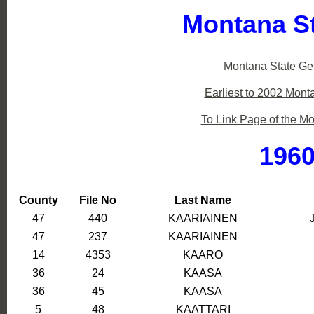
Montana St
Montana State Ge
Earliest to 2002 Mon
To Link Page of the Mo
1960
County
File No
Last Name
47
440
KAARIAINEN
47
237
KAARIAINEN
14
4353
KAARO
36
24
KAASA
36
45
KAASA
5
48
KAATTARI