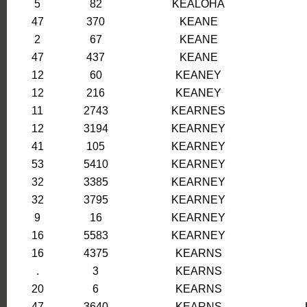
5
82
KEALOHA
47
370
KEANE
2
67
KEANE
47
437
KEANE
12
60
KEANEY
12
216
KEANEY
11
2743
KEARNES
12
3194
KEARNEY
41
105
KEARNEY
53
5410
KEARNEY
32
3385
KEARNEY
32
3795
KEARNEY
9
16
KEARNEY
16
5583
KEARNEY
16
4375
KEARNS
.
3
KEARNS
20
6
KEARNS
47
3640
KEARNS