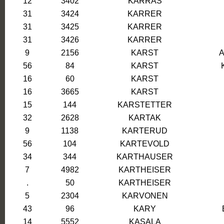
12
3402
KARRAS
31
3424
KARRER
31
3425
KARRER
31
3426
KARRER
9
2156
KARST
56
84
KARST
16
60
KARST
16
3665
KARST
15
144
KARSTETTER
32
2628
KARTAK
9
1138
KARTERUD
56
104
KARTEVOLD
34
344
KARTHAUSER
7
4982
KARTHEISER
.
50
KARTHEISER
5
2304
KARVONEN
43
96
KARY
14
5552
KASALA