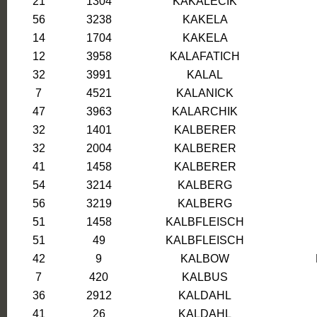
21
1304
KAKALECIK
56
3238
KAKELA
14
1704
KAKELA
12
3958
KALAFATICH
32
3991
KALAL
7
4521
KALANICK
47
3963
KALARCHIK
32
1401
KALBERER
32
2004
KALBERER
41
1458
KALBERER
54
3214
KALBERG
56
3219
KALBERG
51
1458
KALBFLEISCH
51
49
KALBFLEISCH
42
9
KALBOW
7
420
KALBUS
36
2912
KALDAHL
41
26
KALDAHL