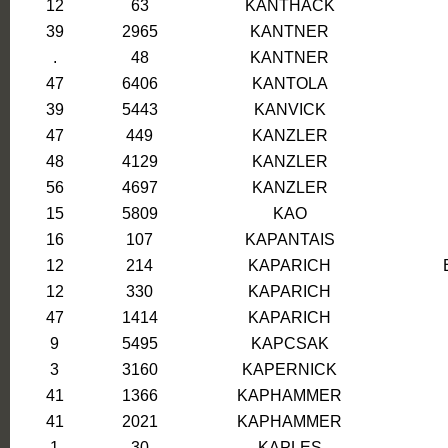
12
63
KANTHACK
39
2965
KANTNER
.
48
KANTNER
47
6406
KANTOLA
39
5443
KANVICK
47
449
KANZLER
48
4129
KANZLER
56
4697
KANZLER
15
5809
KAO
16
107
KAPANTAIS
12
214
KAPARICH
12
330
KAPARICH
47
1414
KAPARICH
9
5495
KAPCSAK
3
3160
KAPERNICK
41
1366
KAPHAMMER
41
2021
KAPHAMMER
1
30
KAPLES