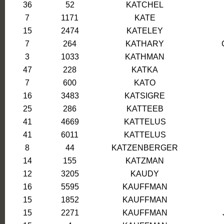
36
52
KATCHEL
7
1171
KATE
15
2474
KATELEY
7
264
KATHARY
3
1033
KATHMAN
47
228
KATKA
7
600
KATO
16
3483
KATSIGRE
25
286
KATTEEB
41
4669
KATTELUS
41
6011
KATTELUS
8
44
KATZENBERGER
14
155
KATZMAN
12
3205
KAUDY
16
5595
KAUFFMAN
15
1852
KAUFFMAN
15
2271
KAUFFMAN