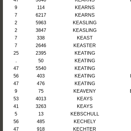
9
114
KEARNS
7
6217
KEARNS
2
5963
KEASLING
2
3847
KEASLING
7
338
KEAST
7
2646
KEASTER
25
2395
KEATING
.
50
KEATING
47
5540
KEATING
56
403
KEATING
47
476
KEATING
9
75
KEAVENY
53
4013
KEAYS
41
3263
KEAYS
5
13
KEBSCHULL
56
485
KECHELY
47
918
KECHTER